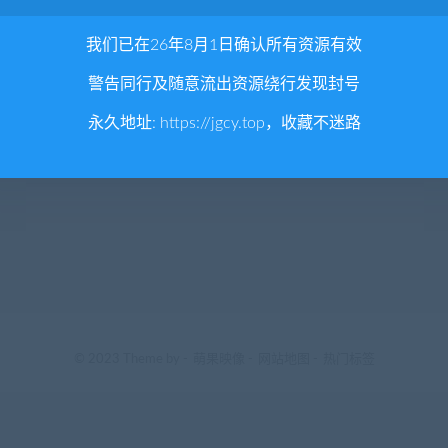
我们已在26年8月1日确认所有资源有效
警告同行及随意流出资源绕行发现封号
永久地址:
https://jgcy.top
，收藏不迷路
© 2023 Theme by -
萌果映像
-
网站地图
-
热门标签