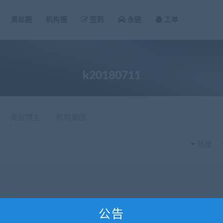
美丝圈
机构圈
签到
永链
工单
k20180711
美丝博主
机构美图
热度
公告