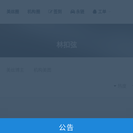
美丝圈
机构圈
签到
永链
工单
林扣弦
美丝博主
机构美图
热度
公告