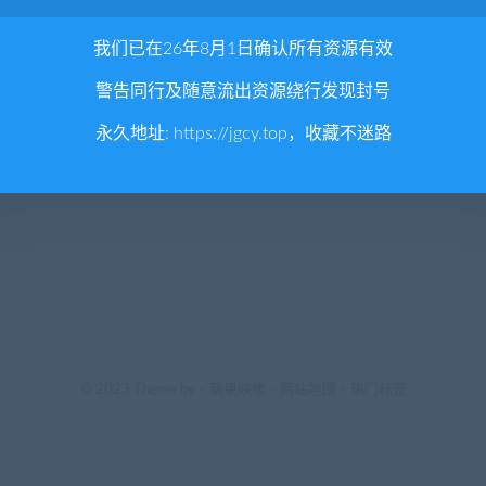
我们已在26年8月1日确认所有资源有效
警告同行及随意流出资源绕行发现封号
永久地址:
https://jgcy.top
，收藏不迷路
© 2023 Theme by -
萌果映像
-
网站地图
-
热门标签