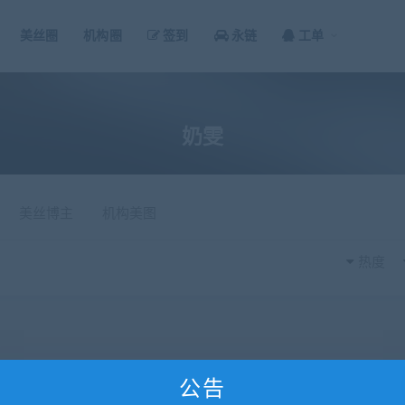
美丝圈
机构圈
签到
永链
工单
奶雯
美丝博主
机构美图
热度
公告