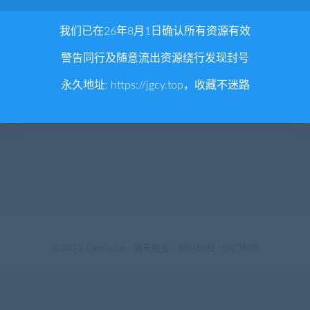
我们已在26年8月1日确认所有资源有效
警告同行及随意流出资源绕行发现封号
永久地址:
https://jgcy.top
，收藏不迷路
© 2023 Theme by -
萌果映像
-
网站地图
-
热门标签