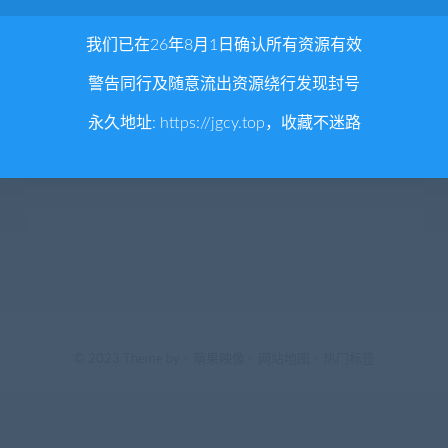
我们已在26年8月1日确认所有资源有效
警告同行及随意流出资源绕行发现封号
永久地址:
https://jgcy.top
，收藏不迷路
© 2023 Theme by -
萌果映像
-
网站地图
-
热门标签