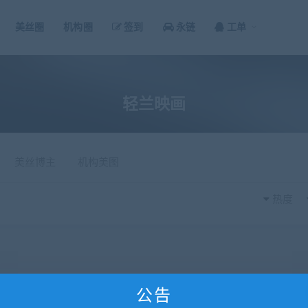
美丝圈
机构圈
签到
永链
工单
轻兰映画
美丝博主
机构美图
热度
公告