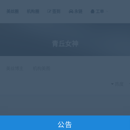
美丝圈
机构圈
签到
永链
工单
青丘女神
美丝博主
机构美图
热度
公告