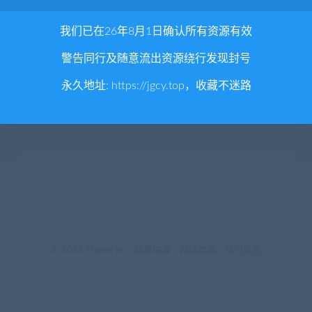
我们已在26年8月1日确认所有资源有效
警告同行及随意流出资源绕行发现封号
永久地址:
https://jgcy.top
，收藏不迷路
© 2023 Theme by -
萌果映像
-
网站地图
-
热门标签