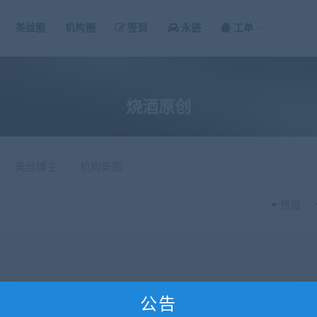
美丝圈
机构圈
签到
永链
工单
烧酒原创
美丝博主
机构美图
热度
公告