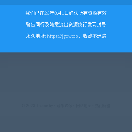
我们已在26年8月1日确认所有资源有效
警告同行及随意流出资源绕行发现封号
永久地址:
https://jgcy.top
，收藏不迷路
© 2023 Theme by -
萌果映像
-
网站地图
-
热门标签