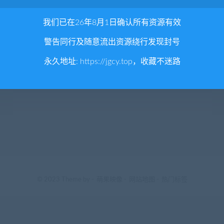
我们已在26年8月1日确认所有资源有效
警告同行及随意流出资源绕行发现封号
永久地址:
https://jgcy.top
，收藏不迷路
© 2023 Theme by -
萌果映像
-
网站地图
-
热门标签