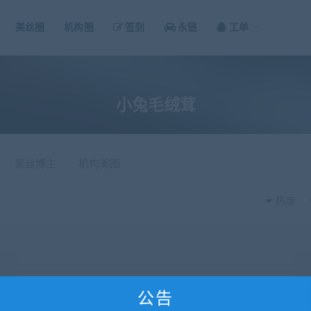
美丝圈
机构圈
签到
永链
工单
小兔毛绒茸
美丝博主
机构美图
热度
公告