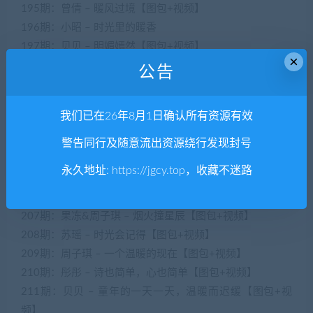
195期：曾倩 – 暖风过境【图包+视频】
196期：小昭 – 时光里的暖香
197期：贝贝 – 明媚嫣然【图包+视频】
×
198期：周子琪 – 陷落美好【图包+视频】
公告
199期：橘子 – 时光如初见【图包+视频】
201期：曾倩 – 人间有味是清欢【图包+视频】
我们已在26年8月1日确认所有资源有效
202期：果冻 – 佛系生活【图包+视频】
203期：点点 – 爱自己是终生浪漫的开始【图包+视频】
警告同行及随意流出资源绕行发现封号
204期：周子琪 – 平安喜乐过大年【图包+视频】
永久地址:
https://jgcy.top
，收藏不迷路
205期：彤彤 – 新年快乐【图包+视频】
206期：苏瑶 – 夜暗方显万颗星【图包+视频】
207期：果冻&周子琪 – 烟火撞星辰【图包+视频】
208期：苏瑶 – 时光会记得【图包+视频】
209期：周子琪 – 一个温暖的现在【图包+视频】
210期：彤彤 – 诗也简单，心也简单【图包+视频】
211期：贝贝 – 童年的一天一天，温暖而迟缓【图包+视
频】