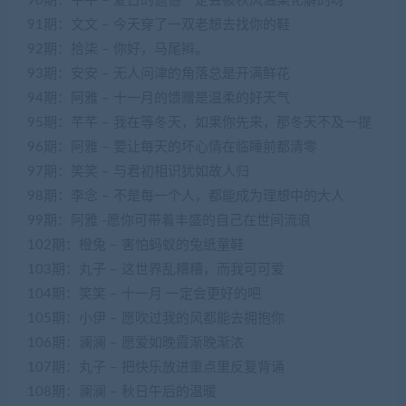
90期：芊芊 – 夏日的遗憾一定会被秋风温柔化解的呀
91期：文文 – 今天穿了一双老想去找你的鞋
92期：拾柒 – 你好，马尾辫。
93期：安安 – 无人问津的角落总是开满鲜花
94期：阿雅 – 十一月的馈赠是温柔的好天气
95期：芊芊 – 我在等冬天，如果你先来，那冬天不及一提
96期：阿雅 – 要让每天的坏心情在临睡前都清零
97期：笑笑 – 与君初相识犹如故人归
98期：李念 – 不是每一个人，都能成为理想中的大人
99期：阿雅 -愿你可带着丰盛的自己在世间流浪
102期：橙兔 – 害怕蚂蚁的兔纸童鞋
103期：丸子 – 这世界乱糟糟，而我可可爱
104期：笑笑 – 十一月 一定会更好的吧
105期：小伊 – 愿吹过我的风都能去拥抱你
106期：澜澜 – 愿爱如晚霞渐晚渐浓
107期：丸子 – 把快乐放进重点里反复背诵
108期：澜澜 – 秋日午后的温暖