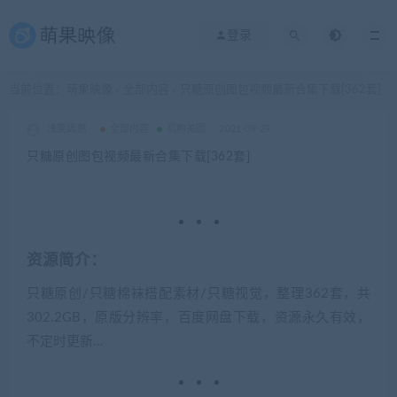
登录
当前位置：
萌果映像
全部内容
只糖原创图包视频最新合集下载[362套]
>
>
浅笑嫣然
全部内容
机构美图
2021-09-29
只糖原创图包视频最新合集下载[362套]
资源简介：
只糖原创/只糖棉袜搭配素材/只糖视觉，整理362套，共
302.2GB，原版分辨率，百度网盘下载，资源永久有效，
不定时更新…