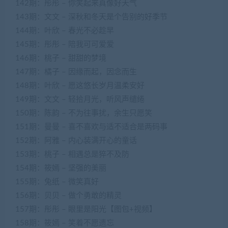
142期：彤彤 – 你笑起来真像好天气
143期：文文 – 深秋和冬天是个告别的好季节
144期：叶欣 – 春光不必趁早
145期：彤彤 – 陪我可可爱爱
146期：桃子 – 甜甜的梦境
147期：橘子 – 因缘而起，因念而生
148期：叶欣 – 愿这悠长岁月温柔安好
149期：文文 – 轻拾月光，听风声缱绻
150期：陈韵 – 不为往事扰，余生只愿笑
151期：曼曼 – 喜不喜欢与适不适合是两码事
152期：阿雅 – 内心装满开心的童话
153期：桃子 – 相遇总是猝不及防
154期：筱嫣 – 坚强的美丽
155期：兔纸 – 微笑真好
156期：贝贝 – 做个勇敢的精灵
157期：彤彤 – 眼里是阳光【图包+视频】
158期：筱嫣 – 笑着不愿遗忘