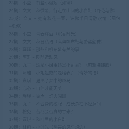
23期：小莹 – 有些小傲娇（如黛）
24期：文文 – 秋微凉，行走在山间的小白鞋（野花与你）
25期：文文 – 她有秋花一壶，许你半日清静欢愉【图包
+视频】
26期：小莹 – 青春洋溢（沉香时光）
27期：文文 – 秋日私语（高帮帆布鞋与蕾丝船袜）
28期：瑾瑾 – 那些和帆布鞋有关的事
29期：阿雅 – 酷酷运动风
30期：丸子 – 这是小姐姐还是小哥哥？（萌新娃娃脸）
31期：阿雅 – 小姐姐戴的是啥表？（奇妙物语）
32期：嘉琪 – 遇见了梦中的斑马
33期：心心 – 自信才能更美
34期：瑾瑾 – 彼岸，灯火阑珊
35期：丸子 – 不合身的校服，成长总在不经意间
36期：橙兔 – 苦尽会否真的甘来？
37期：嘉琪 – 秋叶里的小白鞋
38期：林萌 – 小时光（热带的风与想念）