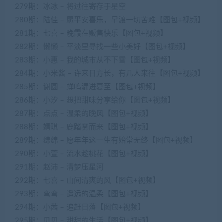
279期：冰冰 – 将过往寄存于星空
280期：陆佳 – 愿平安喜乐，早渡一切苦难【图包+视频】
281期：七喜 – 晚霞在贩售快乐【图包+视频】
282期：懒懒 – 平淡里寻找一些小美好【图包+视频】
283期：小惠 – 我的城市从不下雪【图包+视频】
284期：小米酱 – 许来日方长，有几人来往【图包+视频】
285期：谢圆 – 蝉鸣漏进夏至【图包+视频】
286期：小汐 – 想把甜味分享给你【图包+视频】
287期：点点 – 温柔的晚风【图包+视频】
288期：婧琪 – 鹿踏雾而来【图包+视频】
289期：绵绵 – 愿年年这一生有始常无终【图包+视频】
290期：小萱 – 流水趁桃花【图包+视频】
291期：赵沛 – 清梦压星河
292期：七喜 – 山间清爽的风【图包+视频】
293期：弯弯 – 遥远的温柔【图包+视频】
294期：小茜 – 追赶日落【图包+视频】
295期：贝贝 – 甜甜的生活【图包+视频】