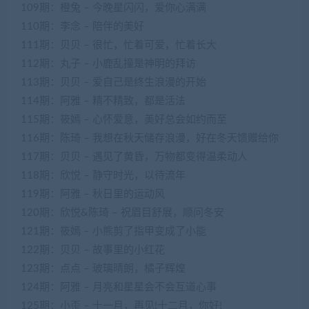
109期：橙兔 – 今晚星闪闪，爱你心满满
110期：李念 – 陪伴的美好
111期：贝贝 – 很忙，忙着可爱，忙着长大
112期：丸子 – 小鹿乱撞是神明的拜访
113期：贝贝 – 爱自己是终生浪漫的开始
114期：阿雅 – 精不精致，都是活法
115期：筱嫣 – 心怀爱意，美好总会如约而至
116期：陈琦 – 我想在秋天储存浪漫，好在冬天馈赠给你
117期：贝贝 – 遇见了黄昏，万物都变得温柔动人
118期：欣悦 – 静守时光，以待流年
119期：阿雅 – 秋日里的运动风
120期：欣悦&陈琦 – 祝眉目舒展，顺问冬安
121期：筱嫣 – 小熊剪了指甲变成了小能
122期：贝贝 – 故事里的小红花
123期：点点 – 玻璃晴朗，橘子辉煌
124期：阿雅 – 月亮和星星会不会互道心事
125期：小歪 – 十一月，再见!十二月，你好!