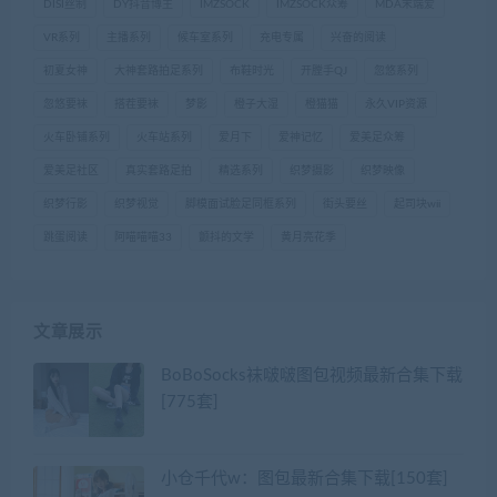
DISI丝制
DY抖音博主
IMZSOCK
IMZSOCK众筹
MDA末端爱
VR系列
主播系列
候车室系列
充电专属
兴奋的阅读
初夏女神
大神套路拍足系列
布鞋时光
开膛手QJ
忽悠系列
忽悠要袜
搭茬要袜
梦影
橙子大湿
橙猫猫
永久VIP资源
火车卧铺系列
火车站系列
爱月下
爱神记忆
爱美足众筹
爱美足社区
真实套路足拍
精选系列
织梦摄影
织梦映像
织梦行影
织梦视觉
脚模面试脸足同框系列
街头要丝
起司块wii
跳蛋阅读
阿喵喵喵33
颤抖的文学
黄月亮花季
文章展示
BoBoSocks袜啵啵图包视频最新合集下载
[775套]
小仓千代w：图包最新合集下载[150套]