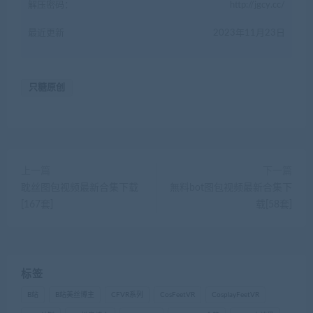
解压密码：
http://jgcy.cc/
最近更新
2023年11月23日
只糖原创
上一篇
下一篇
耽丝图包视频最新合集下载
無料bot图包视频最新合集下
[167套]
载[58套]
标签
B站
B站美丝博主
CFVR系列
CosFeetVR
CosplayFeetVR