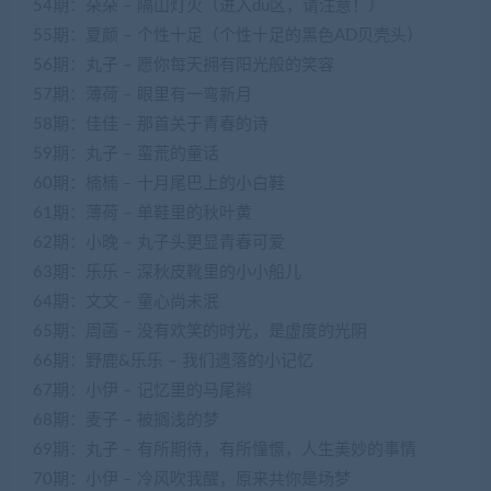
54期：朵朵 – 隔山灯火（进入du区，请注意！）
55期：夏颜 – 个性十足（个性十足的黑色AD贝壳头）
56期：丸子 – 愿你每天拥有阳光般的笑容
57期：薄荷 – 眼里有一弯新月
58期：佳佳 – 那首关于青春的诗
59期：丸子 – 蛮荒的童话
60期：楠楠 – 十月尾巴上的小白鞋
61期：薄荷 – 单鞋里的秋叶黄
62期：小晚 – 丸子头更显青春可爱
63期：乐乐 – 深秋皮靴里的小小船儿
64期：文文 – 童心尚未泯
65期：周菡 – 没有欢笑的时光，是虚度的光阴
66期：野鹿&乐乐 – 我们遗落的小记忆
67期：小伊 – 记忆里的马尾辫
68期：麦子 – 被搁浅的梦
69期：丸子 – 有所期待，有所憧憬，人生美妙的事情
70期：小伊 – 冷风吹我醒，原来共你是场梦