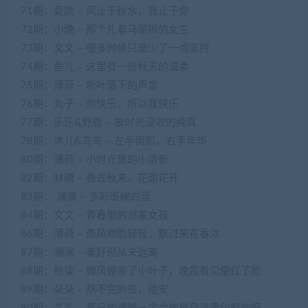
71期：夏颜 – 风止于秋水，我止于你
72期：小晚 – 那个扎着马尾辫的女生
73期：文文 – 很多时候只是少了一点坚持
74期：鱼儿 – 这里有一份秋天的温柔
75期：薄荷 – 听叶落下的声音
76期：丸子 – 你快乐，所以我快乐
77期：乐乐&野鹿 – 被时光没收的纯真
78期：沐儿&弯弯 – 左手倒影，右手年华
80期：薄荷 – 小时光里的小清新
82期：林萌 – 春去秋来，花谢花开
83期： 澜澜 – 多彩斑斓的蓝
84期：文文 – 青春里的邻家女孩
86期：薄荷 – 南风吻脸轻轻，飘过来花香浓
87期：澜澜 – 美好但从未远离
88期：拾柒 – 微风偷亲了小叶子，晚霞看见便红了脸
89期：朵朵 – 熬不完的夜，晚安