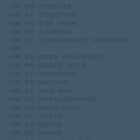
39期：橘喵 – 十月里的小星星
40期：丸子 – 那天我看到了阳光
41期：橘喵 – 爱与美，无需遮掩
42期：陈韵 – 永不凋零的船袜
43期：文文 – 小白鞋里的闲暇小时光（包臀裙肉丝棉袜小
白鞋）
44期：嘉琪 – 仰望星空（那些关于棉袜的记忆）
45期：野鹿 – 彩虹糖给我一颗好不好
46期：丸子 – 依然经典的帆布鞋
47期：安安 – 红绳与小铃铛
48期：文文 – 秋意浓，盼春风
49期：佳佳 – 牛仔裤与小白鞋的经典搭配
50期：陈韵 – 温柔如水，贤淑如你
51期：乐乐 – 今天有点甜
52期：嘉琪 – 林间小白鞋
53期：周菡 – 会笑的眼睛