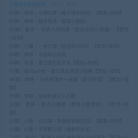
只糖原创套图视频（.MP4）系列
01期：诗诗 – 宁静的梦（格子裙休闲风）【图包+视频】
02期：婷婷 – 踏月而来（暖暖小香风）
03期：嘉欣 – 写给人间的诗（虎牙也可以很甜）【图包
+视频】
04期：小蝶 – 一身旧雪（匡威和VANS）【图包+视频】
05期：婷婷 – 小白鞋运动风
06期：梓澄 – 夏日里的丸子头【图包+视频】
07期：嘉欣&小枝 – 夏日里的两双小白鞋【图包+视频】
08期：婷婷 – 小白鞋里的一抹蓝（夏日的蓝）【图包+视
频】
09期：梦妍 – 这样的蓝让人心醉
10期：梦妍 – 有点小傲娇（有些小傲娇呢）【图包+视
频】
11期：小枝 – 白与黑（青春都是美好的）【图包+视频】
12期：小莹 – 半梦醉人间（简单即是美）
13期：文文 – 脚踝上的红绳是我对你的思念【图包+视