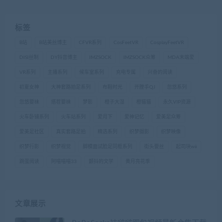
标签
B站
B站美丝博主
CFVR系列
CosFeetVR
CosplayFeetVR
DISI丝制
DY抖音博主
IMZSOCK
IMZSOCK众筹
MDA末端爱
VR系列
主播系列
候车室系列
充电专属
兴奋的阅读
初夏女神
大神套路拍足系列
布鞋时光
开膛手QJ
忽悠系列
忽悠要袜
搭茬要袜
梦影
橙子大湿
橙猫猫
永久VIP资源
火车卧铺系列
火车站系列
爱月下
爱神记忆
爱美足众筹
爱美足社区
真实套路足拍
精选系列
织梦摄影
织梦映像
织梦行影
织梦视觉
脚模面试脸足同框系列
街头要丝
起司块wii
跳蛋阅读
阿喵喵喵33
颤抖的文学
黄月亮花季
文章展示