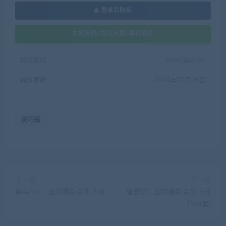
登录后购买
失效反馈&常见问题&解压教程
解压密码：
http://jgcy.cc/
最近更新
2024年02月06日
波巧酱
上一篇
下一篇
草莓mm：图包最新合集下载
唐安琪：图包最新合集下载
[164套]