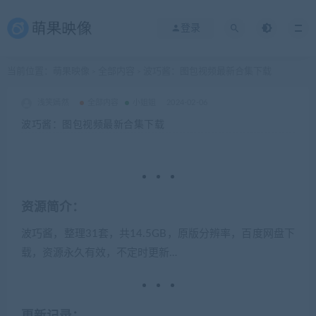
登录
当前位置：
萌果映像
全部内容
波巧酱：图包视频最新合集下载
>
>
浅笑嫣然
全部内容
小姐姐
2024-02-06
波巧酱：图包视频最新合集下载
资源简介：
波巧酱，整理31套，共14.5GB，原版分辨率，百度网盘下
载，资源永久有效，不定时更新…
更新记录：