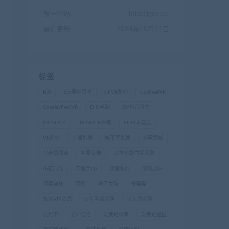
解压密码：
http://jgcy.cc/
最近更新
2024年10月21日
标签
B站
B站美丝博主
CFVR系列
CosFeetVR
CosplayFeetVR
DISI丝制
DY抖音博主
IMZSOCK
IMZSOCK众筹
MDA末端爱
VR系列
主播系列
候车室系列
充电专属
兴奋的阅读
初夏女神
大神套路拍足系列
布鞋时光
开膛手QJ
忽悠系列
忽悠要袜
搭茬要袜
梦影
橙子大湿
橙猫猫
永久VIP资源
火车卧铺系列
火车站系列
爱月下
爱神记忆
爱美足众筹
爱美足社区