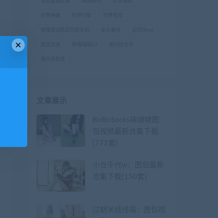
真实套路足拍
精选系列
织梦摄影
织梦映像
织梦行影
织梦视觉
脚模面试脸足同框系列
街头要丝
起司块wii
×
跳蛋阅读
阿喵喵喵33
颤抖的文学
黄月亮花季
文章展示
BoBoSocks袜啵啵图
包视频最新合集下载
[772套]
小仓千代w：图包最新
合集下载[150套]
过期米线线喵：图包视