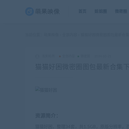
首页
姐姐圈
微密圈
当前位置：
萌果映像
全部内容
猫猫好困微密圈图包最新合集下
>
>
浅笑嫣然
全部内容
微密圈
2024-10-21
猫猫好困微密圈图包最新合集下载
资源简介：
猫猫好困，整理34套，共1.5GB，原版分辨率