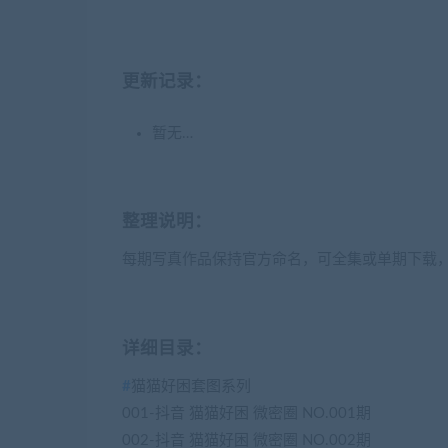
更新记录：
暂无…
整理说明：
每期写真作品保持官方命名，可全集或单期下载
详细目录：
#
猫猫好困套图系列
001-抖音 猫猫好困 微密圈 NO.001期
002-抖音 猫猫好困 微密圈 NO.002期